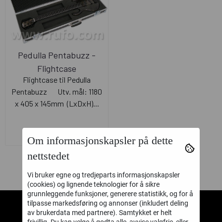
Pedulla Pentabuzz -
Flightcase
Flightcase til Pedulla
Pentabuzz Utv. mål: 1180
x 405 x 145mm (LxDxH)...
Om informasjonskapsler på dette
nettstedet
Vi bruker egne og tredjeparts informasjonskapsler
(cookies) og lignende teknologier for å sikre
grunnleggende funksjoner, generere statistikk, og for å
tilpasse markedsføring og annonser (inkludert deling
av brukerdata med partnere). Samtykket er helt
Rufo AS
frivillig. Du kan velge å godta alle, avvise valgfrie, eller