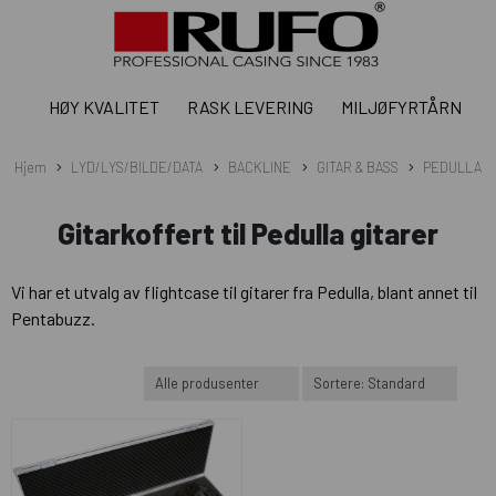
HØY KVALITET
RASK LEVERING
MILJØFYRTÅRN
Hjem
LYD/LYS/BILDE/DATA
BACKLINE
GITAR & BASS
PEDULLA
Gitarkoffert til Pedulla gitarer
Vi har et utvalg av flightcase til gitarer fra Pedulla, blant annet til
Pentabuzz.