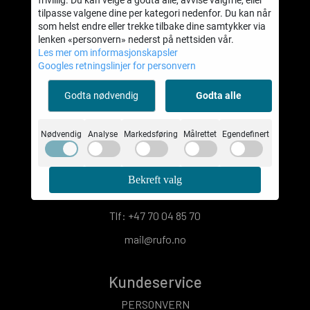
tilpasse valgene dine per kategori nedenfor. Du kan når
© 2025 Rufo
som helst endre eller trekke tilbake dine samtykker via
lenken «personvern» nederst på nettsiden vår.
Les mer om informasjonskapsler
Googles retningslinjer for personvern
Om oss
Godta nødvendig
Godta alle
Rufo AS
Nødvendig
Analyse
Markedsføring
Målrettet
Egendefinert
Torvmyrane 13
6160 Hovdebygda
Bekreft valg
Org. nr. 978660568
Tlf:
+47 70 04 85 70
mail@rufo.no
Kundeservice
PERSONVERN